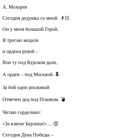
А. Мохорев
Сегодня дедушка со мной. 👴🏻
Он у меня большой Герой.
Я трогаю медали
и ордена рукой –
Вон ту под Курском дали,
А орден – под Москвой. 🎗️
За бой один рисковый
Отмечен дед под Псковом. 💣
Читаю горделиво:
«За взятие Берлина!»… 😍
Сегодня День Победы –