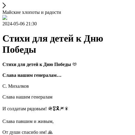
Майские хлопоты и радости
2024-05-06 21:30
Стихи для детей к Дню
Победы
Стихи для детей к Дню Победы
🫶
Слава нашим генералам…
С. Михалков
Слава нашим генералам
И солдатам рядовым! 🪖🎖️🎗️🎆🎇
Слава павшим и живым,
От души спасибо им! 🙏