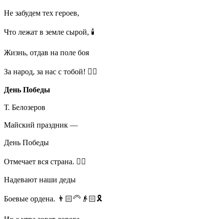
Не забудем тех героев,
Что лежат в земле сырой, 🕯️
Жизнь, отдав на поле боя
За народ, за нас с тобой! ❤️‍🔥
День Победы
Т. Белозеров
Майский праздник —
День Победы
Отмечает вся страна. ❤️‍🔥
Надевают наши деды
Боевые ордена. 👨🏻‍🦳👴🏻🎗️