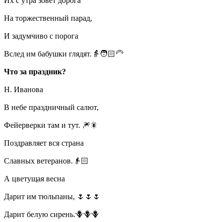
Их с утра зовет дорога
На торжественный парад,
И задумчиво с порога
Вслед им бабушки глядят.👵🧑🏻‍🦳
Что за праздник?
Н. Иванова
В небе праздничный салют,
Фейерверки там и тут. 🎆🎇
Поздравляет вся страна
Славных ветеранов.👴🏻
А цветущая весна
Дарит им тюльпаны, 🌷🌷🌷
Дарит белую сирень.🪻🪻🪻