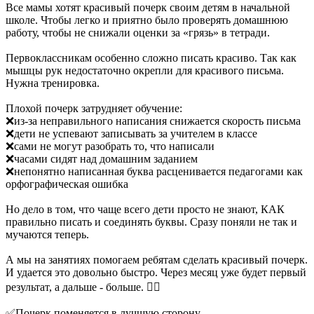
Все мамы хотят красивый почерк своим детям в начальной
школе. Чтобы легко и приятно было проверять домашнюю
работу, чтобы не снижали оценки за «грязь» в тетради.
Первоклассникам особенно сложно писать красиво. Так как
мышцы рук недостаточно окрепли для красивого письма.
Нужна тренировка.
Плохой почерк затрудняет обучение:
❌из-за неправильного написания снижается скорость письма
❌дети не успевают записывать за учителем в классе
❌сами не могут разобрать то, что написали
❌часами сидят над домашним заданием
❌непонятно написанная буква расценивается педагогами как
орфографическая ошибка
Но дело в том, что чаще всего дети просто не знают, КАК
правильно писать и соединять буквы. Сразу поняли не так и
мучаются теперь.
А мы на занятиях помогаем ребятам сделать красивый почерк.
И удается это довольно быстро. Через месяц уже будет первый
результат, а дальше - больше. 👍🏼
✅Почерк поменяется в лучшую сторону