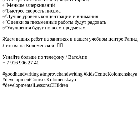
✅Меньше зачеркиваний
✅Быстрее скорость письма
✅Лучше уровень концентрации и внимания
✅Оценки за письменные работы будут радовать
✅Улучшения будут по всем предметам
Ждем ваших ребят на занятиях в нашем учебном центре Рапид
Лингва на Коломенской. ✍🏻
Узнайте больше по телефону / ВатсАпп
+ 7 916 906 27 41
#goodhandwriting #improvehandwriting #kidsCentreKolomenskaya
#developmentCoursesKolomenskaya
#developmentalLessonsCHildren