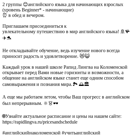
2 группы 😊английского языка для начинающих взрослых
(уровень Beginner* - начинающие)
⏰ в обед и вечером.
Приглашаем присоединиться к
увлекательному путешествию в мир английского языка! 🚢🪸
✈️🐬
Не откладывайте обучение, ведь изучение нового всегда
приносит радость и удовлетворение. 😻😺
Каждый урок в нашей школе Рапид Лингва на Коломенской
открывает перед Вами новые горизонты и возможности, а
общение на английском языке станет еще одним способом
самовыражения и познания мира.🏞️ 🌅🏛️
А еще мы работаем летом, чтобы Ваш прогресс в английском
был непрерывным. 🔆👗🕶️
🌐Узнайте актуальное расписание и цены на нашем сайте:
https://rapidlingva.ru/pricesandschedule
#английскийнаколоменской #учитьанглийский